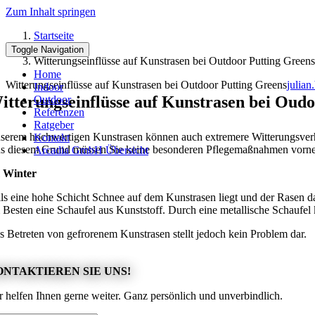
Zum Inhalt springen
Startseite
Ratgeber
Toggle Navigation
Witterungseinflüsse auf Kunstrasen bei Outdoor Putting Greens
Home
Witterungseinflüsse auf Kunstrasen bei Outdoor Putting Greens
julian
Indoor
itterungseinflüsse auf Kunstrasen bei Oud
Outdoor
Referenzen
Ratgeber
serem hochwertigen Kunstrasen können auch extremere Witterungsverhä
Kontakt
s diesem Grund müssen Sie keine besonderen Pflegemaßnahmen vorn
Arcadia GmbH Übersicht
 Winter
lls eine hohe Schicht Schnee auf dem Kunstrasen liegt und der Rasen dar
 Besten eine Schaufel aus Kunststoff. Durch eine metallische Schaufel
s Betreten von gefrorenem Kunstrasen stellt jedoch kein Problem dar.
ONTAKTIEREN SIE UNS!
r helfen Ihnen gerne weiter. Ganz persönlich und unverbindlich.