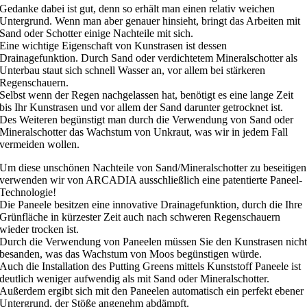
Gedanke dabei ist gut, denn so erhält man einen relativ weichen
Untergrund. Wenn man aber genauer hinsieht, bringt das Arbeiten mit
Sand oder Schotter einige Nachteile mit sich.
Eine wichtige Eigenschaft von Kunstrasen ist dessen
Drainagefunktion. Durch Sand oder verdichtetem Mineralschotter als
Unterbau staut sich schnell Wasser an, vor allem bei stärkeren
Regenschauern.
Selbst wenn der Regen nachgelassen hat, benötigt es eine lange Zeit
bis Ihr Kunstrasen und vor allem der Sand darunter getrocknet ist.
Des Weiteren begünstigt man durch die Verwendung von Sand oder
Mineralschotter das Wachstum von Unkraut, was wir in jedem Fall
vermeiden wollen.
Um diese unschönen Nachteile von Sand/Mineralschotter zu beseitigen
verwenden wir von ARCADIA ausschließlich eine patentierte Paneel-
Technologie!
Die Paneele besitzen eine innovative Drainagefunktion, durch die Ihre
Grünfläche in kürzester Zeit auch nach schweren Regenschauern
wieder trocken ist.
Durch die Verwendung von Paneelen müssen Sie den Kunstrasen nich
besanden, was das Wachstum von Moos begünstigen würde.
Auch die Installation des Putting Greens mittels Kunststoff Paneele ist
deutlich weniger aufwendig als mit Sand oder Mineralschotter.
Außerdem ergibt sich mit den Paneelen automatisch ein perfekt ebener
Untergrund, der Stöße angenehm abdämpft.